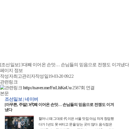
[조선일보] 3대째 이어온 손맛… 손님들의 믿음으로 전쟁도 이겨냈
페이지 정보
작성자
최고관리자
작성일
19-03-20 09:22
관련링크
http://naver.me/FnLhKoUu
2587회 연결
본문
조선일보 | 네이버
[아무튼, 주말] 3代째 이어온 손맛… 손님들의 믿음으로 전쟁도 이겨
냈다
할머니 때 그대로 代 이은 서울 맛집 야심 차게 창업했
다가 1년도 못 버티고 문을 닫는 곳이 많다. 음식점은